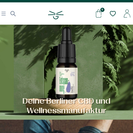
Deine Berliner CBD und
Wellnessmanufaktur