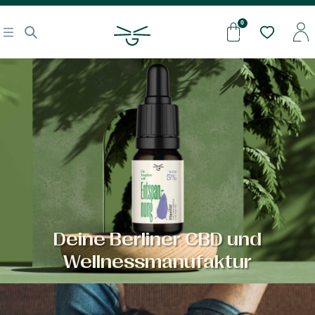
Deine Berliner CBD und
Wellnessmanufaktur